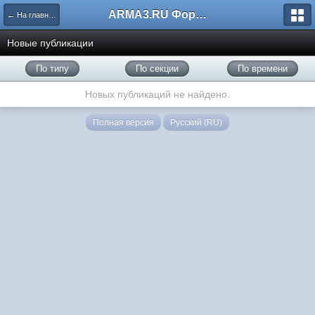
ARMA3.RU Форум
← На главную
Новые публикации
По типу
По секции
По времени
Новых публикаций не найдено.
Полная версия
Русский (RU)