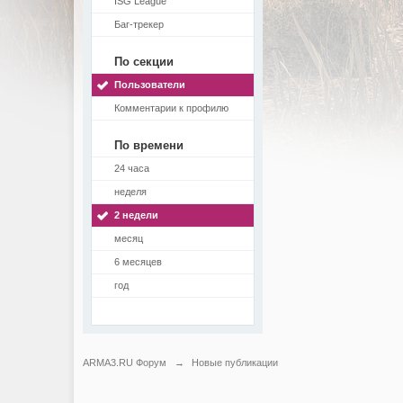
ISG League
Баг-трекер
По секции
Пользователи
Комментарии к профилю
По времени
24 часа
неделя
2 недели
месяц
6 месяцев
год
ARMA3.RU Форум
→
Новые публикации