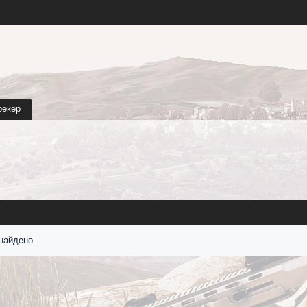
рекер
найдено.