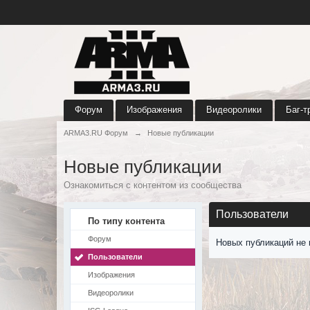
Форум
Изображения
Видеоролики
Баг-т
ARMA3.RU Форум
→
Новые публикации
Новые публикации
Ознакомиться с контентом из сообщества
Пользователи
По типу контента
Форум
Новых публикаций не 
Пользователи
Изображения
Видеоролики