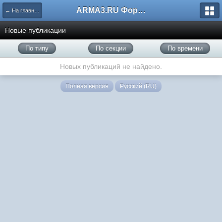
ARMA3.RU Форум
← На главную
Новые публикации
По типу
По секции
По времени
Новых публикаций не найдено.
Полная версия
Русский (RU)