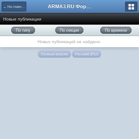
ARMA3.RU Форум
← На главную
Новые публикации
По типу
По секции
По времени
Новых публикаций не найдено.
Полная версия
Русский (RU)