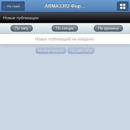
ARMA3.RU Форум
← На главную
Новые публикации
По типу
По секции
По времени
Новых публикаций не найдено.
Полная версия
Русский (RU)