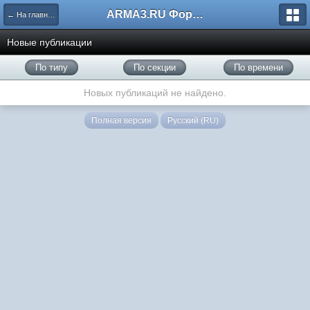
ARMA3.RU Форум
← На главную
Новые публикации
По типу
По секции
По времени
Новых публикаций не найдено.
Полная версия
Русский (RU)