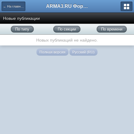
ARMA3.RU Форум
← На главную
Новые публикации
По типу
По секции
По времени
Новых публикаций не найдено.
Полная версия
Русский (RU)