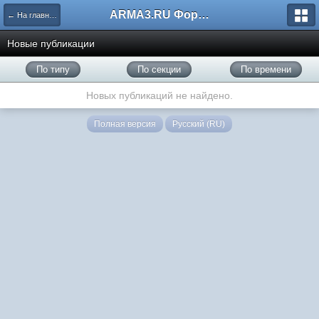
ARMA3.RU Форум
← На главную
Новые публикации
По типу
По секции
По времени
Новых публикаций не найдено.
Полная версия
Русский (RU)