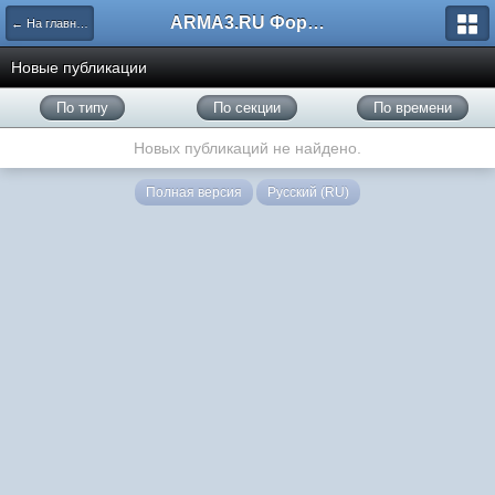
ARMA3.RU Форум
← На главную
Новые публикации
По типу
По секции
По времени
Новых публикаций не найдено.
Полная версия
Русский (RU)