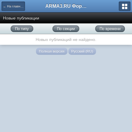
ARMA3.RU Форум
← На главную
Новые публикации
По типу
По секции
По времени
Новых публикаций не найдено.
Полная версия
Русский (RU)