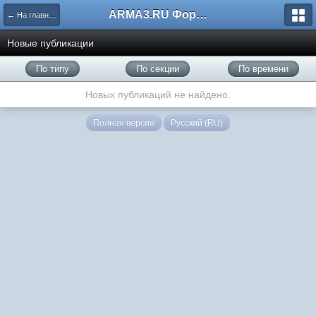
ARMA3.RU Форум
← На главную
Новые публикации
По типу
По секции
По времени
Новых публикаций не найдено.
Полная версия
Русский (RU)