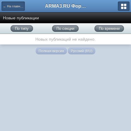
ARMA3.RU Форум
← На главную
Новые публикации
По типу
По секции
По времени
Новых публикаций не найдено.
Полная версия
Русский (RU)