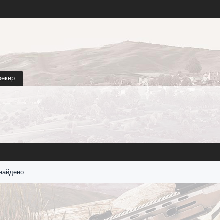
рекер
найдено.