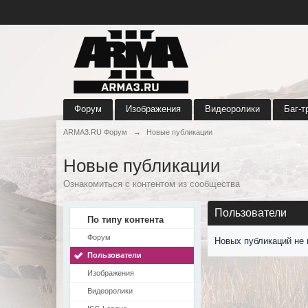
Форум
Изображения
Видеоролики
Баг-т
ARMA3.RU Форум
→
Новые публикации
Новые публикации
Ознакомиться с контентом из сообщества
Пользователи
По типу контента
Форум
Новых публикаций не 
Пользователи
Изображения
Видеоролики