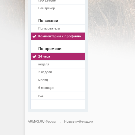
ISG League
Баг-трекер
По секции
Пользователи
Комментарии к профилю
По времени
24 часа
неделя
2 недели
месяц
6 месяцев
год
ARMA3.RU Форум
→
Новые публикации