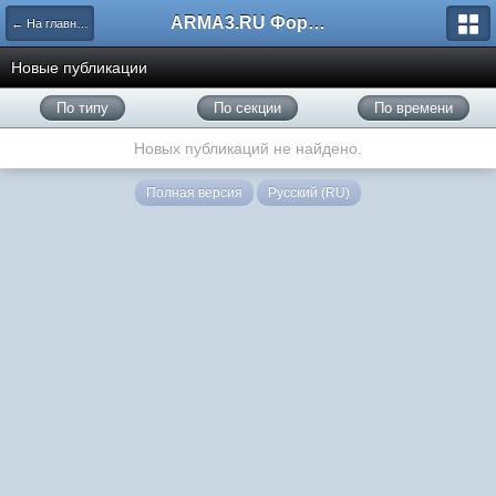
ARMA3.RU Форум
← На главную
Новые публикации
По типу
По секции
По времени
Новых публикаций не найдено.
Полная версия
Русский (RU)