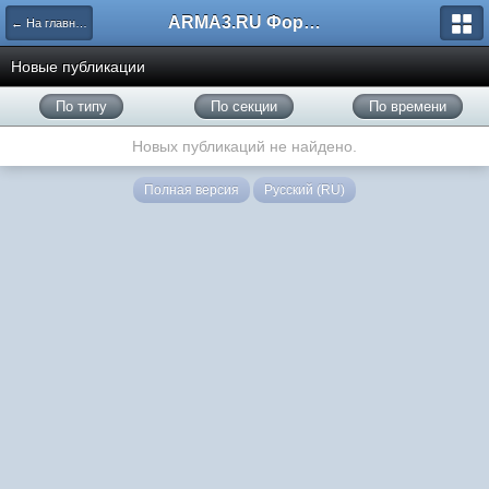
ARMA3.RU Форум
← На главную
Новые публикации
По типу
По секции
По времени
Новых публикаций не найдено.
Полная версия
Русский (RU)