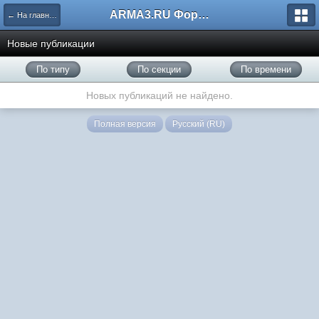
ARMA3.RU Форум
← На главную
Новые публикации
По типу
По секции
По времени
Новых публикаций не найдено.
Полная версия
Русский (RU)