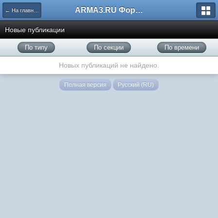
ARMA3.RU Форум
← На главную
Новые публикации
По типу
По секции
По времени
Новых публикаций не найдено.
Полная версия
Русский (RU)