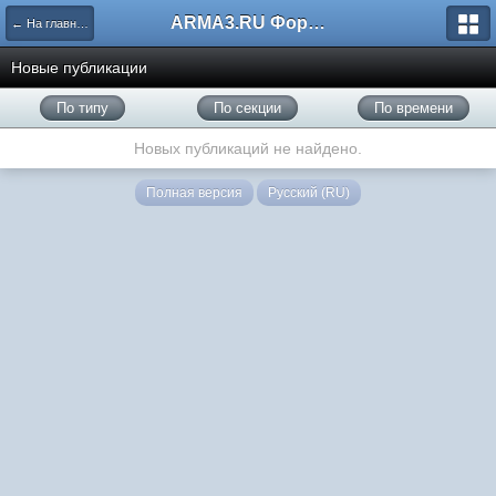
ARMA3.RU Форум
← На главную
Новые публикации
По типу
По секции
По времени
Новых публикаций не найдено.
Полная версия
Русский (RU)