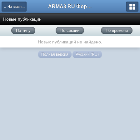
ARMA3.RU Форум
← На главную
Новые публикации
По типу
По секции
По времени
Новых публикаций не найдено.
Полная версия
Русский (RU)