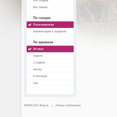
ISG League
Баг-трекер
По секции
Пользователи
Комментарии к профилю
По времени
24 часа
неделя
2 недели
месяц
6 месяцев
год
ARMA3.RU Форум
→
Новые публикации