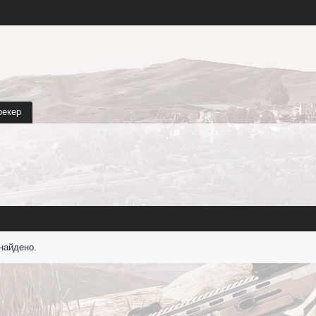
рекер
найдено.