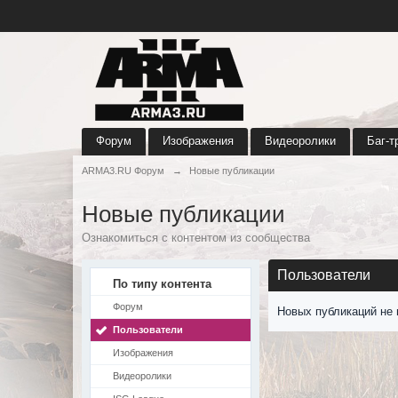
Форум
Изображения
Видеоролики
Баг-т
ARMA3.RU Форум
→
Новые публикации
Новые публикации
Ознакомиться с контентом из сообщества
Пользователи
По типу контента
Форум
Новых публикаций не 
Пользователи
Изображения
Видеоролики