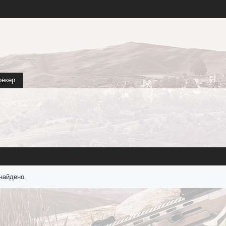
рекер
найдено.