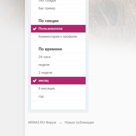
ISG League
Баг-трекер
По секции
Пользователи
Комментарии к профилю
По времени
24 часа
неделя
2 недели
месяц
6 месяцев
год
ARMA3.RU Форум
→
Новые публикации