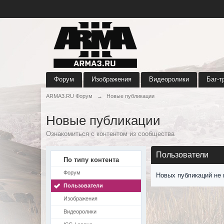
Форум
Изображения
Видеоролики
Баг-т
ARMA3.RU Форум
→
Новые публикации
Новые публикации
Ознакомиться с контентом из сообщества
Пользователи
По типу контента
Форум
Новых публикаций не 
Пользователи
Изображения
Видеоролики