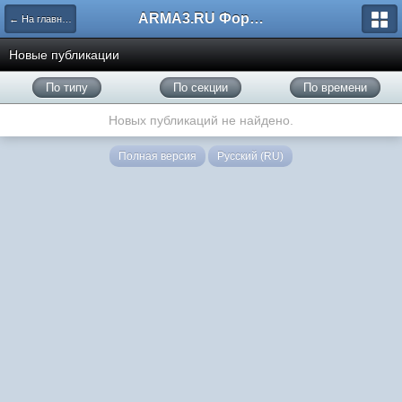
ARMA3.RU Форум
← На главную
Новые публикации
По типу
По секции
По времени
Новых публикаций не найдено.
Полная версия
Русский (RU)