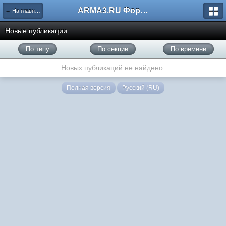
ARMA3.RU Форум
← На главную
Новые публикации
По типу
По секции
По времени
Новых публикаций не найдено.
Полная версия
Русский (RU)