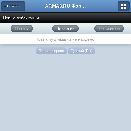
ARMA3.RU Форум
← На главную
Новые публикации
По типу
По секции
По времени
Новых публикаций не найдено.
Полная версия
Русский (RU)