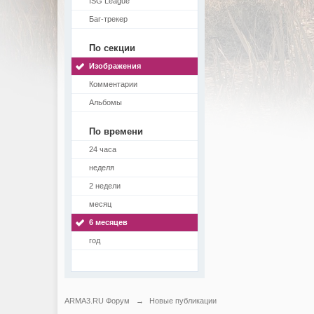
ISG League
Баг-трекер
По секции
Изображения
Комментарии
Альбомы
По времени
24 часа
неделя
2 недели
месяц
6 месяцев
год
ARMA3.RU Форум
→
Новые публикации