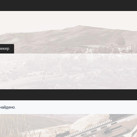
рекер
найдено.