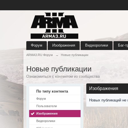
Форум
Изображения
Видеоролики
Баг-т
ARMA3.RU Форум
→
Новые публикации
Новые публикации
Ознакомиться с контентом из сообщества
Изображения
По типу контента
Форум
Новых публикаций не 
Пользователи
Изображения
Видеоролики