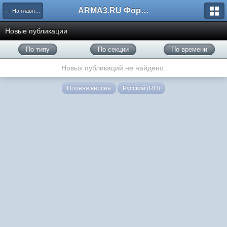
ARMA3.RU Форум
← На главную
Новые публикации
По типу
По секции
По времени
Новых публикаций не найдено.
Полная версия
Русский (RU)