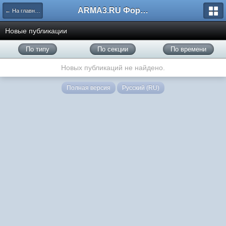
ARMA3.RU Форум
← На главную
Новые публикации
По типу
По секции
По времени
Новых публикаций не найдено.
Полная версия
Русский (RU)