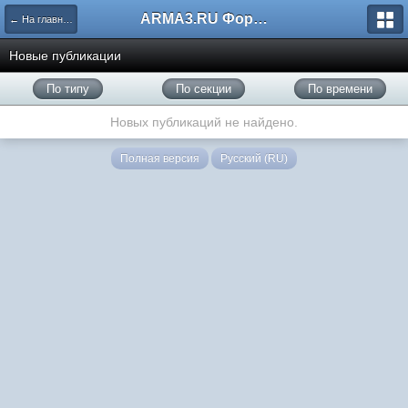
ARMA3.RU Форум
← На главную
Новые публикации
По типу
По секции
По времени
Новых публикаций не найдено.
Полная версия
Русский (RU)