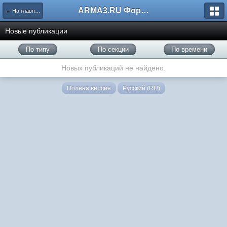
ARMA3.RU Форум
← На главную
Новые публикации
По типу
По секции
По времени
Новых публикаций не найдено.
Полная версия
Русский (RU)