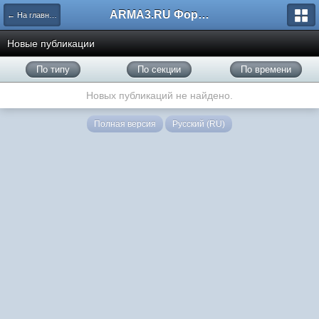
ARMA3.RU Форум
← На главную
Новые публикации
По типу
По секции
По времени
Новых публикаций не найдено.
Полная версия
Русский (RU)