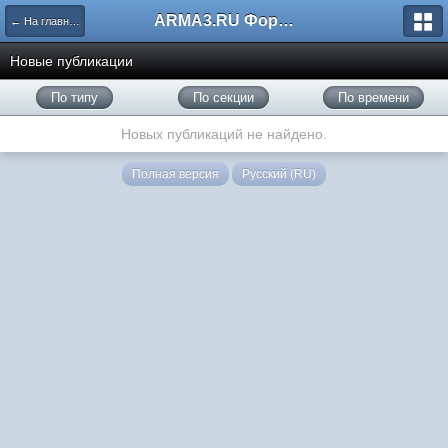
ARMA3.RU Форум
← На главную
Новые публикации
По типу
По секции
По времени
Новых публикаций не найдено.
Полная версия
Русский (RU)