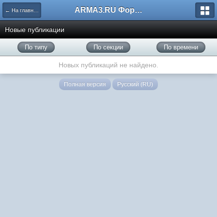
ARMA3.RU Форум
← На главную
Новые публикации
По типу
По секции
По времени
Новых публикаций не найдено.
Полная версия
Русский (RU)