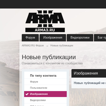
Форум
Изображения
Видеоролики
Баг-т
ARMA3.RU Форум
→
Новые публикации
Новые публикации
Ознакомиться с контентом из сообщества
Изображения
По типу контента
Форум
Новых публикаций не 
Пользователи
Изображения
Видеоролики