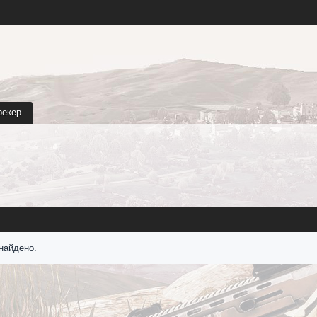
рекер
найдено.