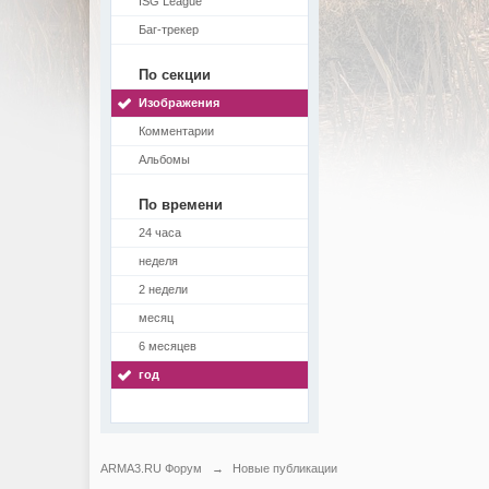
ISG League
Баг-трекер
По секции
Изображения
Комментарии
Альбомы
По времени
24 часа
неделя
2 недели
месяц
6 месяцев
год
ARMA3.RU Форум
→
Новые публикации