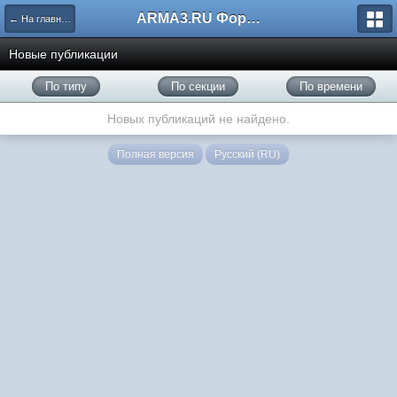
ARMA3.RU Форум
← На главную
Новые публикации
По типу
По секции
По времени
Новых публикаций не найдено.
Полная версия
Русский (RU)