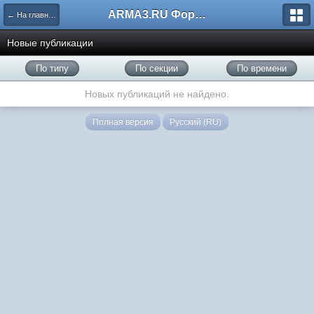
ARMA3.RU Форум
← На главную
Новые публикации
По типу
По секции
По времени
Новых публикаций не найдено.
Полная версия
Русский (RU)