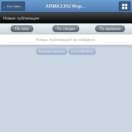
ARMA3.RU Форум
← На главную
Новые публикации
По типу
По секции
По времени
Новых публикаций не найдено.
Полная версия
Русский (RU)