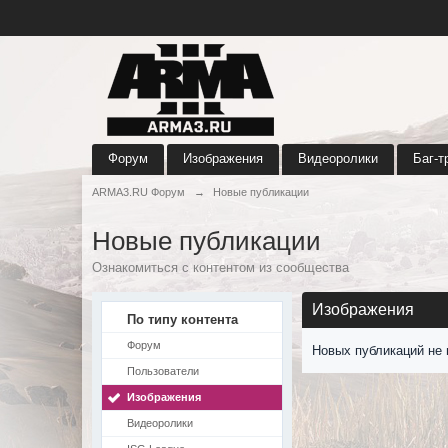
Форум
Изображения
Видеоролики
Баг-т
ARMA3.RU Форум
→
Новые публикации
Новые публикации
Ознакомиться с контентом из сообщества
Изображения
По типу контента
Форум
Новых публикаций не 
Пользователи
Изображения
Видеоролики