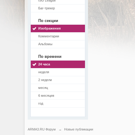
ISG League
Баг-трекер
По секции
Изображения
Комментарии
Альбомы
По времени
24 часа
неделя
2 недели
месяц
6 месяцев
год
ARMA3.RU Форум
→
Новые публикации