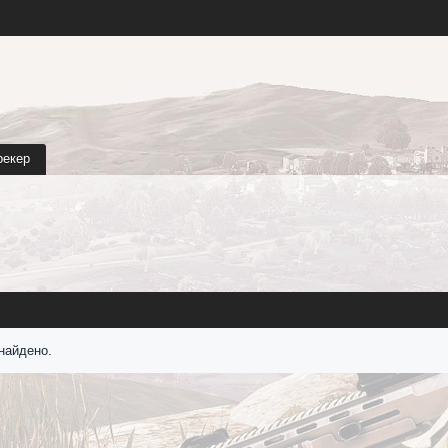
рекер
найдено.