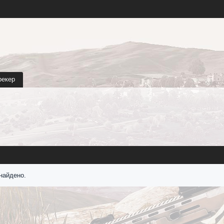
рекер
найдено.