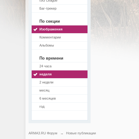
ISG League
Баг-трекер
По секции
Изображения
Комментарии
Альбомы
По времени
24 часа
неделя
2 недели
месяц
6 месяцев
год
ARMA3.RU Форум
→
Новые публикации