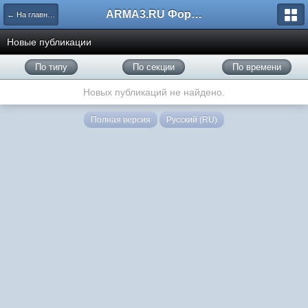
ARMA3.RU Форум
← На главную
Новые публикации
По типу
По секции
По времени
Новых публикаций не найдено.
Полная версия
Русский (RU)