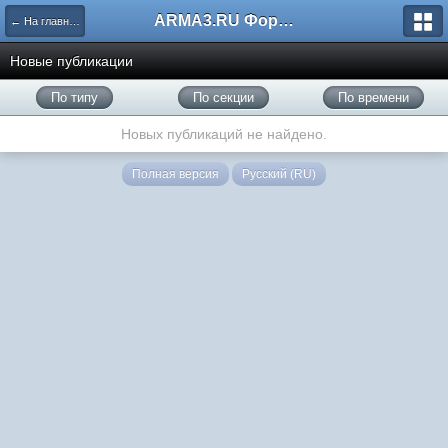
ARMA3.RU Форум
← На главную
Новые публикации
По типу
По секции
По времени
Новых публикаций не найдено.
Полная версия
Русский (RU)