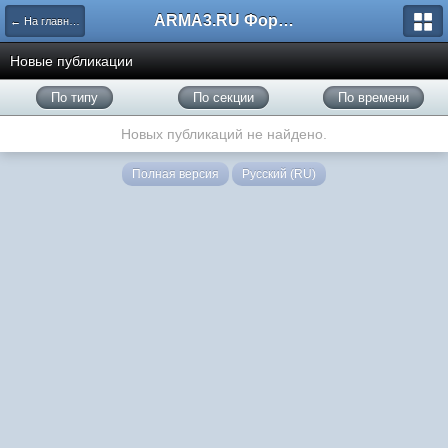
ARMA3.RU Форум
← На главную
Новые публикации
По типу
По секции
По времени
Новых публикаций не найдено.
Полная версия
Русский (RU)