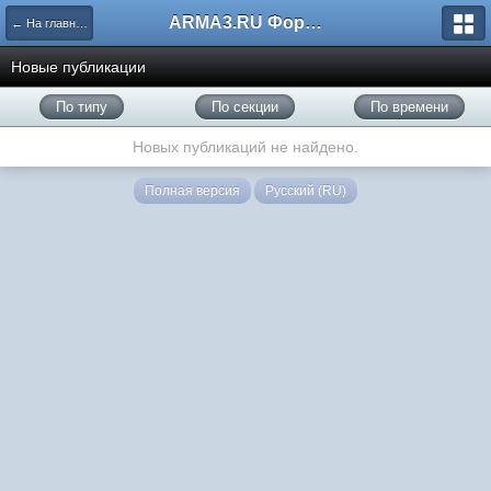
ARMA3.RU Форум
← На главную
Новые публикации
По типу
По секции
По времени
Новых публикаций не найдено.
Полная версия
Русский (RU)