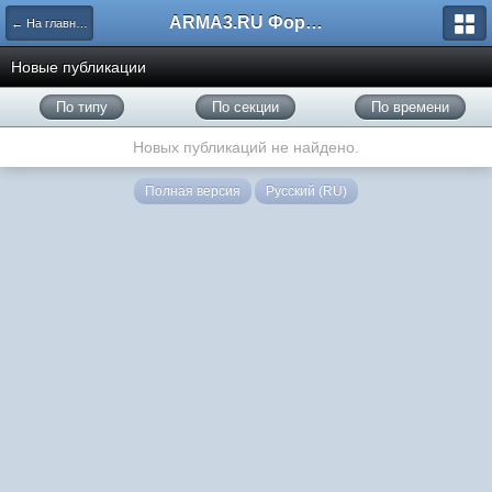
ARMA3.RU Форум
← На главную
Новые публикации
По типу
По секции
По времени
Новых публикаций не найдено.
Полная версия
Русский (RU)