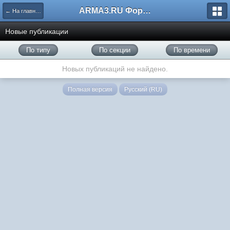
ARMA3.RU Форум
← На главную
Новые публикации
По типу
По секции
По времени
Новых публикаций не найдено.
Полная версия
Русский (RU)