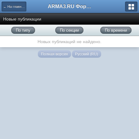
ARMA3.RU Форум
← На главную
Новые публикации
По типу
По секции
По времени
Новых публикаций не найдено.
Полная версия
Русский (RU)