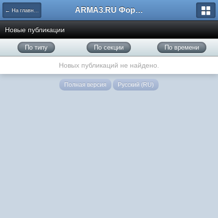
ARMA3.RU Форум
← На главную
Новые публикации
По типу
По секции
По времени
Новых публикаций не найдено.
Полная версия
Русский (RU)