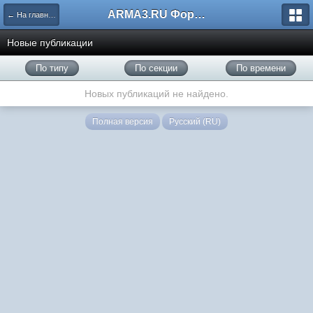
ARMA3.RU Форум
← На главную
Новые публикации
По типу
По секции
По времени
Новых публикаций не найдено.
Полная версия
Русский (RU)