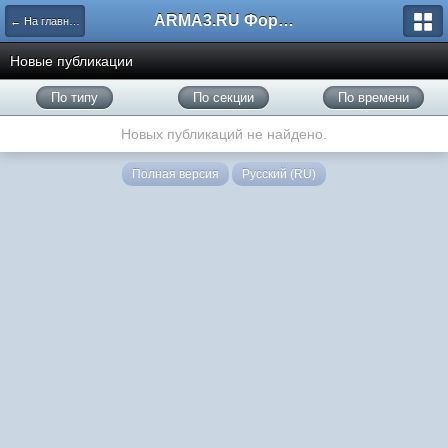
ARMA3.RU Форум
← На главную
Новые публикации
По типу
По секции
По времени
Новых публикаций не найдено.
Полная версия
Русский (RU)