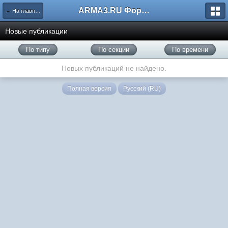
ARMA3.RU Форум
← На главную
Новые публикации
По типу
По секции
По времени
Новых публикаций не найдено.
Полная версия
Русский (RU)