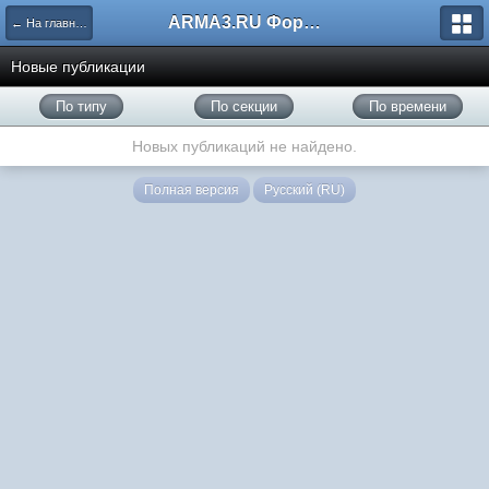
ARMA3.RU Форум
← На главную
Новые публикации
По типу
По секции
По времени
Новых публикаций не найдено.
Полная версия
Русский (RU)